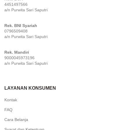
4451497566
a/n Purwita Sari Saputri
Rek. BNI Syariah
0796509408
a/n Purwita Sari Saputri
Rek. Mandiri
9000045973196
a/n Purwita Sari Saputri
LAYANAN KONSUMEN
Kontak
FAQ
Cara Belanja
Syarat dan Ketentuan