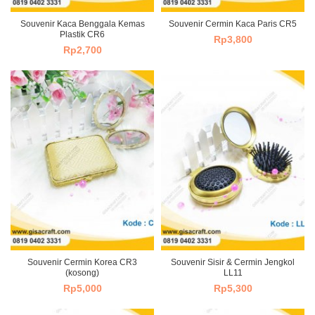
Souvenir Kaca Benggala Kemas
Souvenir Cermin Kaca Paris CR5
Plastik CR6
Rp
3,800
Rp
2,700
Souvenir Cermin Korea CR3
Souvenir Sisir & Cermin Jengkol
(kosong)
LL11
Rp
5,000
Rp
5,300