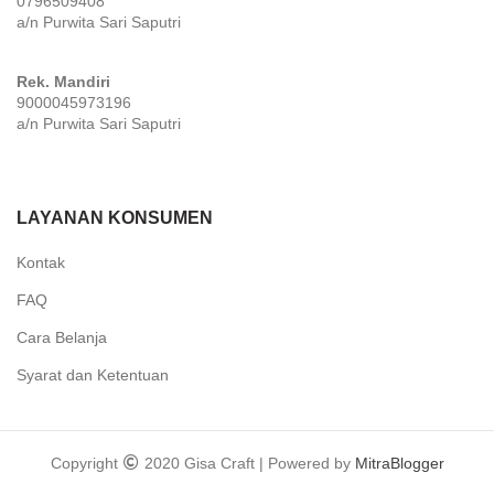
0796509408
a/n Purwita Sari Saputri
Rek. Mandiri
9000045973196
a/n Purwita Sari Saputri
LAYANAN KONSUMEN
Kontak
FAQ
Cara Belanja
Syarat dan Ketentuan
Copyright
2020 Gisa Craft | Powered by
MitraBlogger