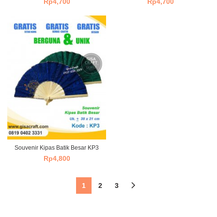
Rp
4,700
Rp
4,700
Souvenir Kipas Batik Besar KP3
Rp
4,800
1
2
3