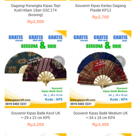
Gagang/ Kerangka Kipas Tepi
Souvenir Kipas Kertas Gagang
Kulit Hitam 19an GSC174
Plastik KP13
(kosong)
Rp
2,700
Rp
2,500
Souvenir Kipas Batik Kecil UK
Souvenir Kipas Batik Medium UK
+-29 x 15 cm KP5
+-34 x 18 cm KP4
Rp
3,200
Rp
3,400