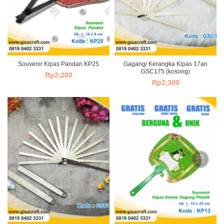
Souvenir Kipas Pandan KP25
Gagang/ Kerangka Kipas 17an
GSC175 (kosong)
Rp
2,200
Rp
2,300