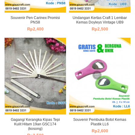
Souvenir Pen Carinex Promisi
Undangan Kertas Craft 1 Lembar
PNS8
Kemas Doyleys Vintage UB9
Rp
2,400
Rp
2,500
Gagang/ Kerangka Kipas Tepi
Souvenir Pembuka Botol Kemas
Kulit Hitam 19an GSC174
Plastik LL6
(kosong)
Rp
2,600