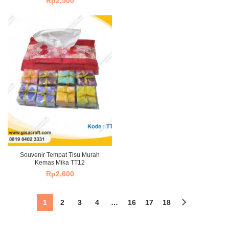
Rp
2,500
Souvenir Tempat Tisu Murah
Kemas Mika TT12
Rp
2,600
1
2
3
4
…
16
17
18