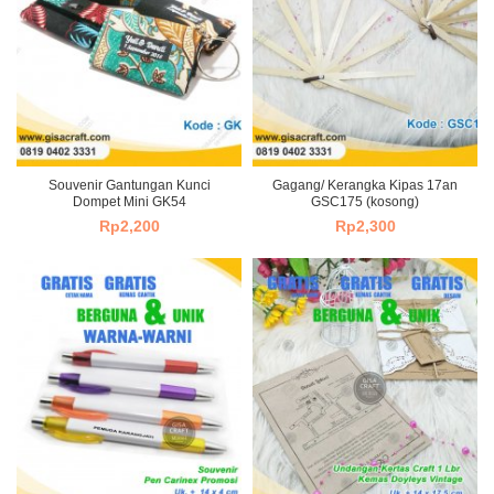
Souvenir Gantungan Kunci
Gagang/ Kerangka Kipas 17an
Dompet Mini GK54
GSC175 (kosong)
Rp
2,200
Rp
2,300