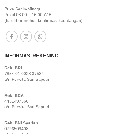
Buka Senin-Minggu
Pukul 08.00 – 16.00 WIB
(hari libur mohon konfirmasi kedatangan)
INFORMASI REKENING
Rek. BRI
7854 01 0028 37534
a/n Purwita Sari Saputri
Rek. BCA
4451497566
a/n Purwita Sari Saputri
Rek. BNI Syariah
0796509408