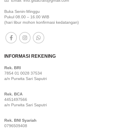
Email: info.gisacraft@gmail.com
Buka Senin-Minggu
Pukul 08.00 – 16.00 WIB
(hari libur mohon konfirmasi kedatangan)
INFORMASI REKENING
Rek. BRI
7854 01 0028 37534
a/n Purwita Sari Saputri
Rek. BCA
4451497566
a/n Purwita Sari Saputri
Rek. BNI Syariah
0796509408