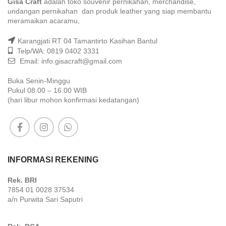
Gisa Craft
adalah toko souvenir pernikahan, merchandise,
undangan pernikahan dan produk leather yang siap membantu
meramaikan acaramu,
Karangjati RT 04 Tamantirto Kasihan Bantul
Telp/WA: 0819 0402 3331
Email: info.gisacraft@gmail.com
Buka Senin-Minggu
Pukul 08.00 – 16.00 WIB
(hari libur mohon konfirmasi kedatangan)
INFORMASI REKENING
Rek. BRI
7854 01 0028 37534
a/n Purwita Sari Saputri