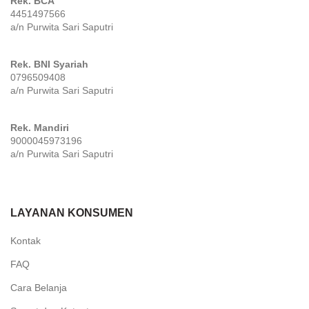
Rek. BCA
4451497566
a/n Purwita Sari Saputri
Rek. BNI Syariah
0796509408
a/n Purwita Sari Saputri
Rek. Mandiri
9000045973196
a/n Purwita Sari Saputri
LAYANAN KONSUMEN
Kontak
FAQ
Cara Belanja