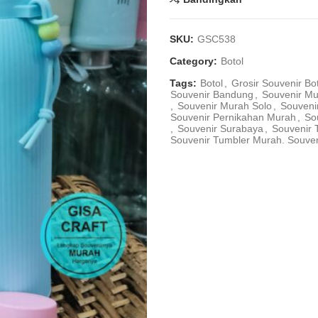
SKU:
GSC538
Category:
Botol
Tags:
Botol
,
Grosir Souvenir Bo
Souvenir Bandung
,
Souvenir M
,
Souvenir Murah Solo
,
Souveni
Souvenir Pernikahan Murah
,
So
,
Souvenir Surabaya
,
Souvenir 
Souvenir Tumbler Murah. Souve