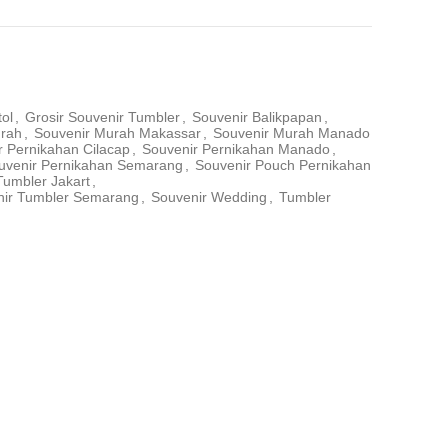
tol
,
Grosir Souvenir Tumbler
,
Souvenir Balikpapan
,
urah
,
Souvenir Murah Makassar
,
Souvenir Murah Manado
r Pernikahan Cilacap
,
Souvenir Pernikahan Manado
,
uvenir Pernikahan Semarang
,
Souvenir Pouch Pernikahan
Tumbler Jakart
,
nir Tumbler Semarang
,
Souvenir Wedding
,
Tumbler