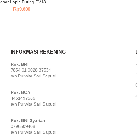
esar Lapis Furing PV18
Rp
9,800
INFORMASI REKENING
,
Rek. BRI
7854 01 0028 37534
a/n Purwita Sari Saputri
Rek. BCA
4451497566
a/n Purwita Sari Saputri
Rek. BNI Syariah
0796509408
a/n Purwita Sari Saputri