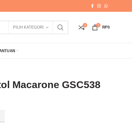
0
0
PILIH KATEGORI
RP
0
ANTUAN
tol Macarone GSC538
8 quantity