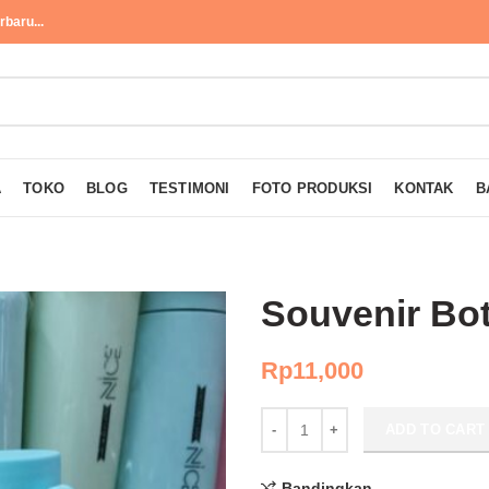
baru...
A
TOKO
BLOG
TESTIMONI
FOTO PRODUKSI
KONTAK
B
Souvenir Bo
Rp
11,000
Souvenir Botol Macarone GSC53
ADD TO CART
Bandingkan