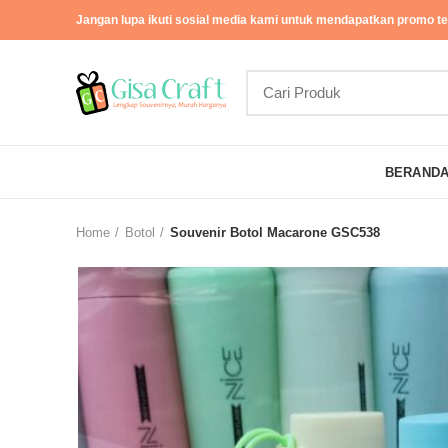
Jangan lupa ikuti sosial media kami untuk mendapatkan promo ter
BERAND
Home
Botol
Souvenir Botol Macarone GSC538