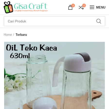
0
0
MENU
Home
Terbaru