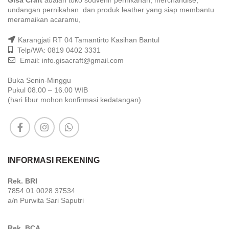
Gisa Craft
adalah toko souvenir pernikahan, merchandise,
undangan pernikahan dan produk leather yang siap membantu
meramaikan acaramu,
Karangjati RT 04 Tamantirto Kasihan Bantul
Telp/WA: 0819 0402 3331
Email: info.gisacraft@gmail.com
Buka Senin-Minggu
Pukul 08.00 – 16.00 WIB
(hari libur mohon konfirmasi kedatangan)
INFORMASI REKENING
Rek. BRI
7854 01 0028 37534
a/n Purwita Sari Saputri
Rek. BCA