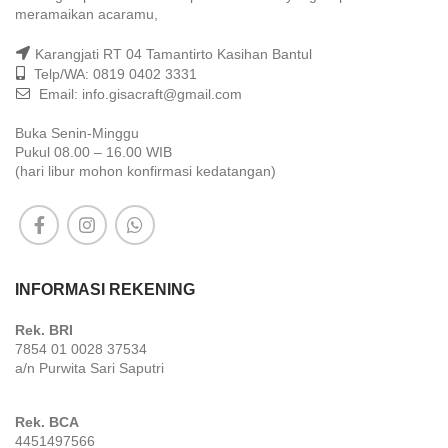
meramaikan acaramu,
Karangjati RT 04 Tamantirto Kasihan Bantul
Telp/WA: 0819 0402 3331
Email: info.gisacraft@gmail.com
Buka Senin-Minggu
Pukul 08.00 – 16.00 WIB
(hari libur mohon konfirmasi kedatangan)
INFORMASI REKENING
Rek. BRI
7854 01 0028 37534
a/n Purwita Sari Saputri
Rek. BCA
4451497566