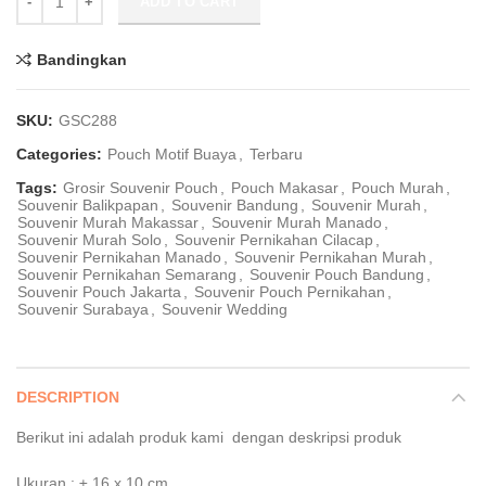
ADD TO CART
Bandingkan
SKU:
GSC288
Categories:
Pouch Motif Buaya
,
Terbaru
Tags:
Grosir Souvenir Pouch
,
Pouch Makasar
,
Pouch Murah
,
Souvenir Balikpapan
,
Souvenir Bandung
,
Souvenir Murah
,
Souvenir Murah Makassar
,
Souvenir Murah Manado
,
Souvenir Murah Solo
,
Souvenir Pernikahan Cilacap
,
Souvenir Pernikahan Manado
,
Souvenir Pernikahan Murah
,
Souvenir Pernikahan Semarang
,
Souvenir Pouch Bandung
,
Souvenir Pouch Jakarta
,
Souvenir Pouch Pernikahan
,
Souvenir Surabaya
,
Souvenir Wedding
DESCRIPTION
Berikut ini adalah produk kami dengan deskripsi produk
Ukuran : ± 16 x 10 cm