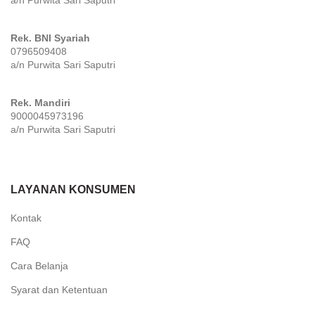
a/n Purwita Sari Saputri
Rek. BNI Syariah
0796509408
a/n Purwita Sari Saputri
Rek. Mandiri
9000045973196
a/n Purwita Sari Saputri
LAYANAN KONSUMEN
Kontak
FAQ
Cara Belanja
Syarat dan Ketentuan