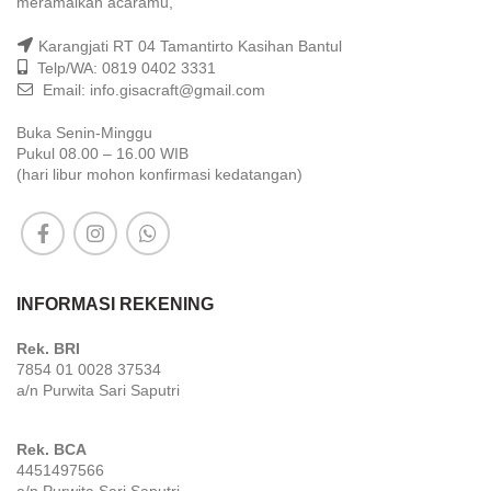
meramaikan acaramu,
Karangjati RT 04 Tamantirto Kasihan Bantul
Telp/WA: 0819 0402 3331
Email: info.gisacraft@gmail.com
Buka Senin-Minggu
Pukul 08.00 – 16.00 WIB
(hari libur mohon konfirmasi kedatangan)
INFORMASI REKENING
Rek. BRI
7854 01 0028 37534
a/n Purwita Sari Saputri
Rek. BCA
4451497566