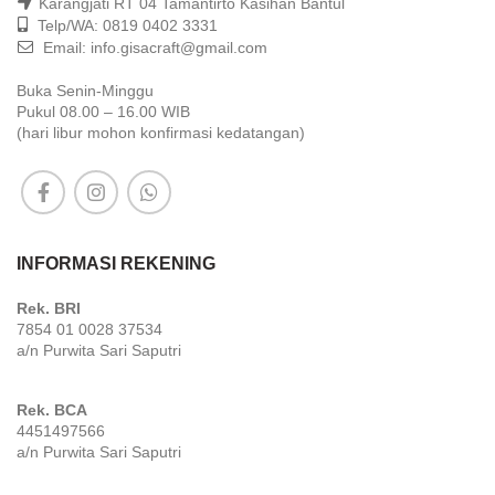
Karangjati RT 04 Tamantirto Kasihan Bantul
Telp/WA: 0819 0402 3331
Email: info.gisacraft@gmail.com
Buka Senin-Minggu
Pukul 08.00 – 16.00 WIB
(hari libur mohon konfirmasi kedatangan)
INFORMASI REKENING
Rek. BRI
7854 01 0028 37534
a/n Purwita Sari Saputri
Rek. BCA
4451497566
a/n Purwita Sari Saputri