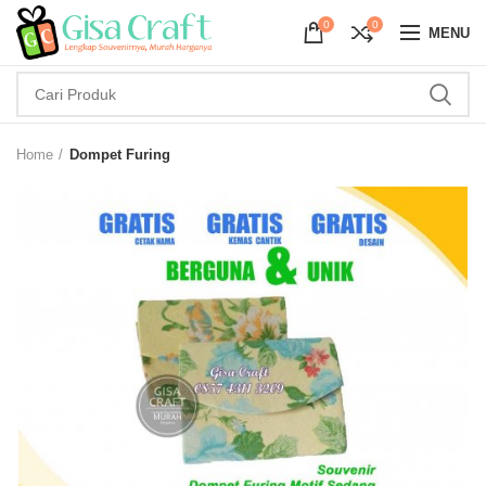
0
0
MENU
Home
Dompet Furing