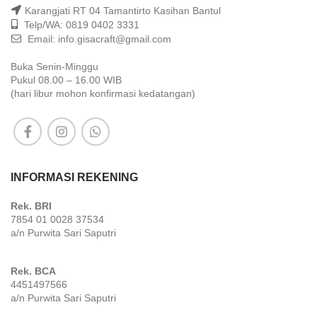
Karangjati RT 04 Tamantirto Kasihan Bantul
Telp/WA: 0819 0402 3331
Email: info.gisacraft@gmail.com
Buka Senin-Minggu
Pukul 08.00 – 16.00 WIB
(hari libur mohon konfirmasi kedatangan)
INFORMASI REKENING
Rek. BRI
7854 01 0028 37534
a/n Purwita Sari Saputri
Rek. BCA
4451497566
a/n Purwita Sari Saputri