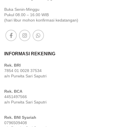
Buka Senin-Minggu
Pukul 08.00 – 16.00 WIB
(hari libur mohon konfirmasi kedatangan)
INFORMASI REKENING
Rek. BRI
7854 01 0028 37534
a/n Purwita Sari Saputri
Rek. BCA
4451497566
a/n Purwita Sari Saputri
Rek. BNI Syariah
0796509408