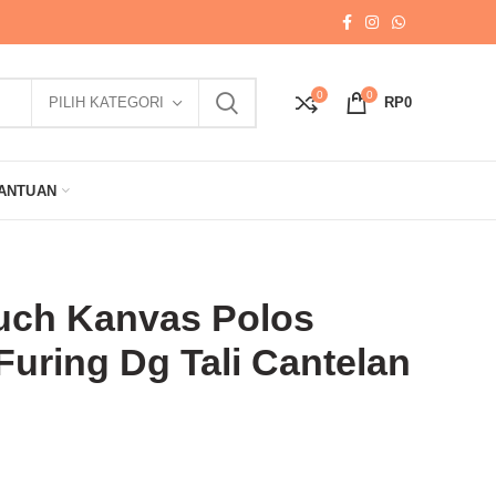
0
0
PILIH KATEGORI
RP
0
ANTUAN
uch Kanvas Polos
Furing Dg Tali Cantelan