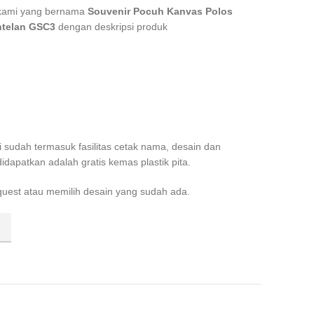
h kami yang bernama
Souvenir Pocuh Kanvas Polos
ntelan GSC3
dengan deskripsi produk
i sudah termasuk fasilitas cetak nama, desain dan
apatkan adalah gratis kemas plastik pita.
quest atau memilih desain yang sudah ada.
ar Lapis Furing Dg Tali Cantelan GSC3 quantity