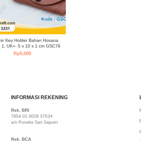
ir Key Holder Bahan Hosana
 1, UK+- 5 x 10 x 1 cm GSC76
Rp
5,000
INFORMASI REKENING
,
Rek. BRI
7854 01 0028 37534
a/n Purwita Sari Saputri
Rek. BCA