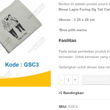
Berikut ini adalah produk pouc
Besar Lapis Furing Dg Tali Ca
Ukuran : ± 25 x 20 cm
*Bisa pilih warna
Fasilitas
Pada setiap pembelian produk in
kemasan. Untuk kemasan yang did
Sedangkan untuk desain bisa re
Souvenir Pouch Kanvas Polos Bes
ADD TO CART
Bandingkan
SKU:
GSC3