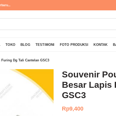
baru...
A
TOKO
BLOG
TESTIMONI
FOTO PRODUKSI
KONTAK
B
 Furing Dg Tali Cantelan GSC3
Souvenir Po
Besar Lapis 
GSC3
Rp
9,400