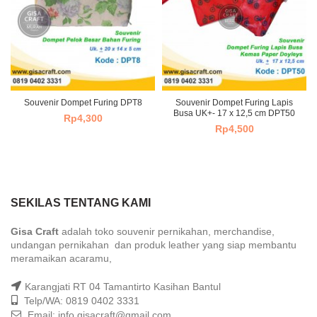
Souvenir Dompet Furing DPT8
Souvenir Dompet Furing Lapis
Busa UK+- 17 x 12,5 cm DPT50
Rp
4,300
Rp
4,500
SEKILAS TENTANG KAMI
Gisa Craft
adalah toko souvenir pernikahan, merchandise,
undangan pernikahan dan produk leather yang siap membantu
meramaikan acaramu,
Karangjati RT 04 Tamantirto Kasihan Bantul
Telp/WA: 0819 0402 3331
Email: info.gisacraft@gmail.com