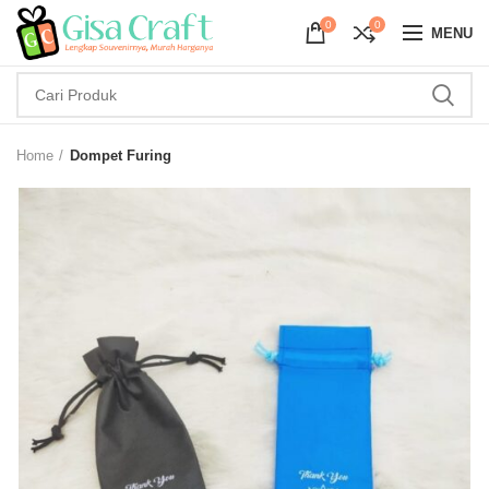
0
0
MENU
Home
Dompet Furing