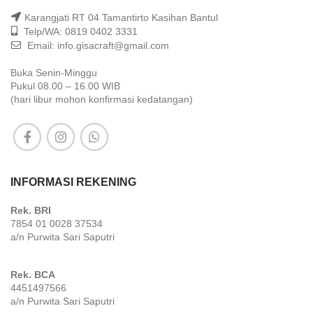
Karangjati RT 04 Tamantirto Kasihan Bantul
Telp/WA: 0819 0402 3331
Email: info.gisacraft@gmail.com
Buka Senin-Minggu
Pukul 08.00 – 16.00 WIB
(hari libur mohon konfirmasi kedatangan)
INFORMASI REKENING
Rek. BRI
7854 01 0028 37534
a/n Purwita Sari Saputri
Rek. BCA
4451497566
a/n Purwita Sari Saputri