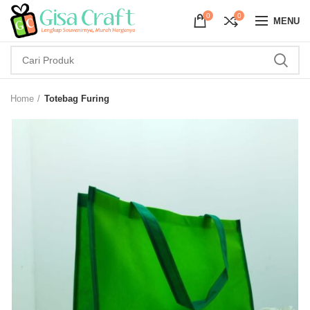
0
0
MENU
Home
Totebag Furing