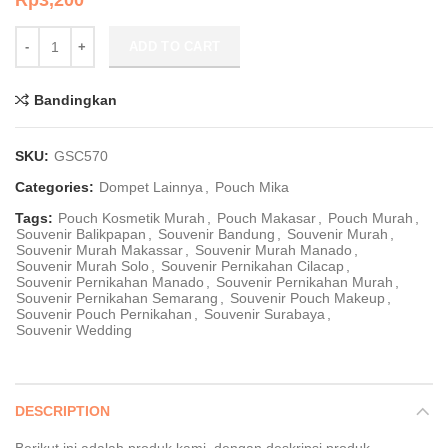
Rp
3,200
Souvenir Ziplock Pouch Transparan Ukuran +- 20,5 x 16,5 cm GSC5
ADD TO CART
Bandingkan
SKU:
GSC570
Categories:
Dompet Lainnya
,
Pouch Mika
Tags:
Pouch Kosmetik Murah
,
Pouch Makasar
,
Pouch Murah
,
Souvenir Balikpapan
,
Souvenir Bandung
,
Souvenir Murah
,
Souvenir Murah Makassar
,
Souvenir Murah Manado
,
Souvenir Murah Solo
,
Souvenir Pernikahan Cilacap
,
Souvenir Pernikahan Manado
,
Souvenir Pernikahan Murah
,
Souvenir Pernikahan Semarang
,
Souvenir Pouch Makeup
,
Souvenir Pouch Pernikahan
,
Souvenir Surabaya
,
Souvenir Wedding
DESCRIPTION