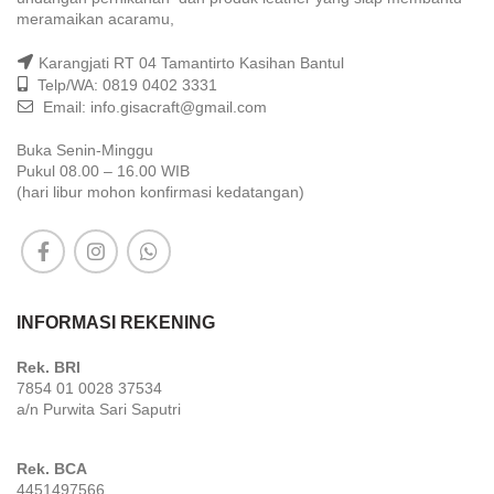
meramaikan acaramu,
Karangjati RT 04 Tamantirto Kasihan Bantul
Telp/WA: 0819 0402 3331
Email: info.gisacraft@gmail.com
Buka Senin-Minggu
Pukul 08.00 – 16.00 WIB
(hari libur mohon konfirmasi kedatangan)
INFORMASI REKENING
Rek. BRI
7854 01 0028 37534
a/n Purwita Sari Saputri
Rek. BCA
4451497566