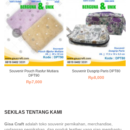
Souvenir Pouch Rasfur Mutiara
Souvenir Dusgrip Paris DPT80
DPT90
Rp
8,000
Rp
7,000
SEKILAS TENTANG KAMI
Gisa Craft
adalah toko souvenir pernikahan, merchandise,
undangan pernikahan dan produk leather yang siap membantu