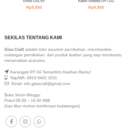
Emas GSC65
Katun Shabby DPT102
Rp
9,600
Rp
6,800
SEKILAS TENTANG KAMI
Gisa Craft
adalah toko souvenir pernikahan, merchandise,
undangan pernikahan dan produk leather yang siap membantu
meramaikan acaramu,
Karangjati RT 04 Tamantirto Kasihan Bantul
Telp/WA: 0819 0402 3331
Email: info.gisacraft@gmail.com
Buka Senin-Minggu
Pukul 08.00 – 16.00 WIB
(hari libur mohon konfirmasi kedatangan)