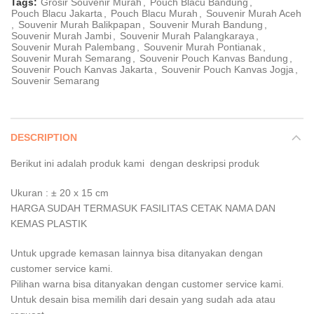
Tags:
Grosir Souvenir Murah
,
Pouch Blacu Bandung
,
Pouch Blacu Jakarta
,
Pouch Blacu Murah
,
Souvenir Murah Aceh
,
Souvenir Murah Balikpapan
,
Souvenir Murah Bandung
,
Souvenir Murah Jambi
,
Souvenir Murah Palangkaraya
,
Souvenir Murah Palembang
,
Souvenir Murah Pontianak
,
Souvenir Murah Semarang
,
Souvenir Pouch Kanvas Bandung
,
Souvenir Pouch Kanvas Jakarta
,
Souvenir Pouch Kanvas Jogja
,
Souvenir Semarang
DESCRIPTION
Berikut ini adalah produk kami dengan deskripsi produk
Ukuran : ± 20 x 15 cm
HARGA SUDAH TERMASUK FASILITAS CETAK NAMA DAN
KEMAS PLASTIK
Untuk upgrade kemasan lainnya bisa ditanyakan dengan
customer service kami.
Pilihan warna bisa ditanyakan dengan customer service kami.
Untuk desain bisa memilih dari desain yang sudah ada atau