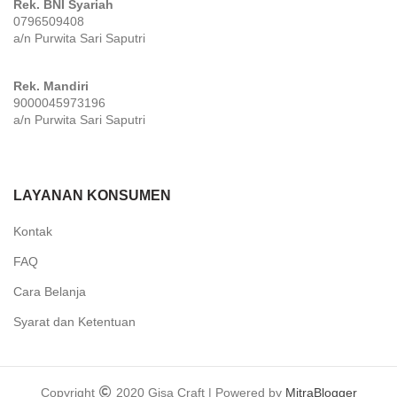
Rek. BNI Syariah
0796509408
a/n Purwita Sari Saputri
Rek. Mandiri
9000045973196
a/n Purwita Sari Saputri
LAYANAN KONSUMEN
Kontak
FAQ
Cara Belanja
Syarat dan Ketentuan
Copyright
2020 Gisa Craft | Powered by
MitraBlogger