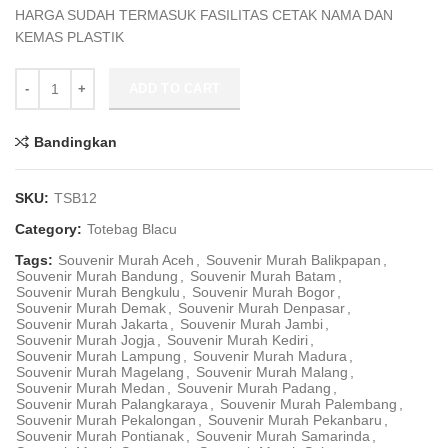
HARGA SUDAH TERMASUK FASILITAS CETAK NAMA DAN
KEMAS PLASTIK
Souvenir Tas Kotak Nasi Bahan Blacu TSB12 quantity
ADD TO CART
Bandingkan
SKU:
TSB12
Category:
Totebag Blacu
Tags:
Souvenir Murah Aceh
,
Souvenir Murah Balikpapan
,
Souvenir Murah Bandung
,
Souvenir Murah Batam
,
Souvenir Murah Bengkulu
,
Souvenir Murah Bogor
,
Souvenir Murah Demak
,
Souvenir Murah Denpasar
,
Souvenir Murah Jakarta
,
Souvenir Murah Jambi
,
Souvenir Murah Jogja
,
Souvenir Murah Kediri
,
Souvenir Murah Lampung
,
Souvenir Murah Madura
,
Souvenir Murah Magelang
,
Souvenir Murah Malang
,
Souvenir Murah Medan
,
Souvenir Murah Padang
,
Souvenir Murah Palangkaraya
,
Souvenir Murah Palembang
,
Souvenir Murah Pekalongan
,
Souvenir Murah Pekanbaru
,
Souvenir Murah Pontianak
,
Souvenir Murah Samarinda
,