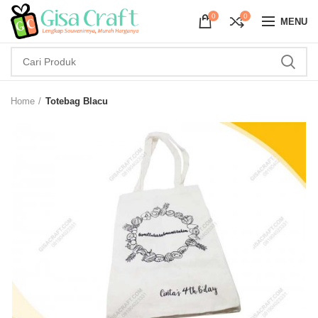
0
0
MENU
Home
Totebag Blacu