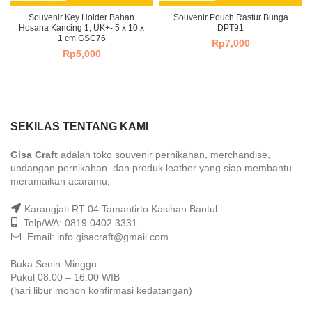
Souvenir Key Holder Bahan
Souvenir Pouch Rasfur Bunga
Hosana Kancing 1, UK+- 5 x 10 x
DPT91
1 cm GSC76
Rp
7,000
Rp
5,000
SEKILAS TENTANG KAMI
Gisa Craft
adalah toko souvenir pernikahan, merchandise,
undangan pernikahan dan produk leather yang siap membantu
meramaikan acaramu,
Karangjati RT 04 Tamantirto Kasihan Bantul
Telp/WA: 0819 0402 3331
Email: info.gisacraft@gmail.com
Buka Senin-Minggu
Pukul 08.00 – 16.00 WIB
(hari libur mohon konfirmasi kedatangan)