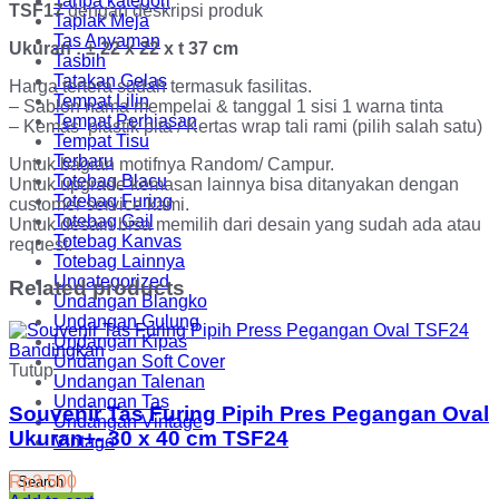
Tanpa kategori
TSF17
dengan deskripsi produk
Taplak Meja
Tas Anyaman
Ukuran : ± 22 x 22 x t 37 cm
Tasbih
Tatakan Gelas
Harga tertera sudah termasuk fasilitas.
Tempat Lilin
– Sablon nama mempelai & tanggal 1 sisi 1 warna tinta
Tempat Perhiasan
– Kemas plastik pita / Kertas wrap tali rami (pilih salah satu)
Tempat Tisu
Terbaru
Untuk bagian motifnya Random/ Campur.
Totebag Blacu
Untuk upgrade kemasan lainnya bisa ditanyakan dengan
Totebag Furing
customer service kami.
Totebag Gail
Untuk desain bisa memilih dari desain yang sudah ada atau
Totebag Kanvas
request.
Totebag Lainnya
Uncategorized
Related products
Undangan Blangko
Undangan Gulung
Undangan Kipas
Bandingkan
Undangan Soft Cover
Tutup
Undangan Talenan
Undangan Tas
Souvenir Tas Furing Pipih Pres Pegangan Oval
Undangan Vintage
Ukuran+- 30 x 40 cm TSF24
Vintage
Rp
3,500
Search