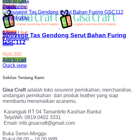
Add to cart
0
Bandingkan
Quick view
0
items
/
Rp
0
Bandingkan
Tutup
0
items
/
Rp
0
Souvenir Tas Gendong Serut Bahan Furing
0
Bandingkan
GSC112
Menu
Rp
9,300
Add to cart
Quick view
Sekilas Tentang Kami
Gisa Craft
adalah toko souvenir pernikahan, merchandise,
undangan pernikahan dan produk leather yang siap
membantu meramaikan acaramu,
Karangjati RT 04 Tamantirto Kasihan Bantul
Telp/WA: 0819 0402 3331
Email: info.gisacraft@gmail.com
Buka Senin-Minggu
Pukul 08.00 – 16.00 WIB