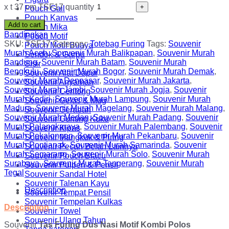
x t 37 cm TSF17 quantity
Pouch Gail
Pouch Kanvas
Add to cart
Pouch Mika
Bandingkan
Pouch Motif
SKU:
TSF17
Category:
Totebag Furing
Tags:
Souvenir
Pouch Motif Buaya
Murah Aceh
,
Souvenir Murah Balikpapan
,
Souvenir Murah
Sendok & Garpu
Bandung
,
Souvenir Murah Batam
,
Souvenir Murah
Sisir
Bengkulu
,
Souvenir Murah Bogor
,
Souvenir Murah Demak
,
Souvenir Alat Dapur
Souvenir Murah Denpasar
,
Souvenir Murah Jakarta
,
Souvenir Anyaman
Souvenir Murah Jambi
,
Souvenir Murah Jogja
,
Souvenir
Souvenir Centong
Murah Kediri
,
Souvenir Murah Lampung
,
Souvenir Murah
Souvenir Gelas & Mug
Madura
,
Souvenir Murah Magelang
,
Souvenir Murah Malang
,
Souvenir Gerabah
Souvenir Murah Medan
,
Souvenir Murah Padang
,
Souvenir
Souvenir Gunting Kuku
Murah Palangkaraya
,
Souvenir Murah Palembang
,
Souvenir
Souvenir Kipas
Murah Pekalongan
,
Souvenir Murah Pekanbaru
,
Souvenir
Souvenir Mangkuk & Piring
Murah Pontianak
,
Souvenir Murah Samarinda
,
Souvenir
Souvenir Pecah Belah Lainnya
Murah Semarang
,
Souvenir Murah Solo
,
Souvenir Murah
Souvenir Pouch Blacu
Surabaya
,
Souvenir Murah Tangerang
,
Souvenir Murah
Souvenir Pulpen & Pensil
Tegal
Souvenir Sandal Hotel
Souvenir Talenan Kayu
Description
Souvenir Tempat Pensil
Souvenir Tempelan Kulkas
Description
Souvenir Towel
Souvenir Ulang Tahun
Souvenir
Tas Furing Dus Nasi Motif Kombi Polos